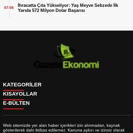
İhracatta Çıta Yükseliyor: Yaş Meyve Sebzede İlk
07:06
Yarıda 572 Milyon Dolar Başarısı
KATEGORİLER
KISAYOLLAR
GÜNDEM
E-BÜLTEN
DÜNYA
BURÇLAR
SİYASET
CANLI BORSA
EKONOMİ
CANLI SONUÇLAR
SPOR
CANLI TV
MAGAZİN
Web sitemizde yer alan haber içerikleri izin alınmadan, kaynak
FİKSTÜR
SAĞLIK
gösterilerek dahi iktibas edilemez. Kanuna aykırı ve izinsiz olarak
FİRMA EKLE
EĞİTİM