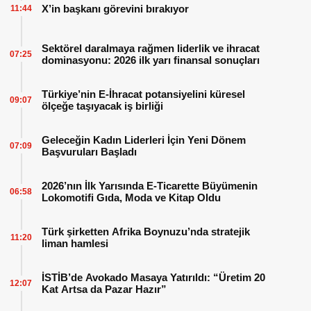
X’in başkanı görevini bırakıyor
11:44
Sektörel daralmaya rağmen liderlik ve ihracat
07:25
dominasyonu: 2026 ilk yarı finansal sonuçları
Türkiye’nin E-İhracat potansiyelini küresel
09:07
ölçeğe taşıyacak iş birliği
Geleceğin Kadın Liderleri İçin Yeni Dönem
07:09
Başvuruları Başladı
2026’nın İlk Yarısında E-Ticarette Büyümenin
06:58
Lokomotifi Gıda, Moda ve Kitap Oldu
Türk şirketten Afrika Boynuzu’nda stratejik
11:20
liman hamlesi
İSTİB’de Avokado Masaya Yatırıldı: “Üretim 20
12:07
Kat Artsa da Pazar Hazır”