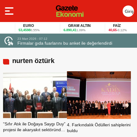
Giriş
Yap
EURO
GRAM ALTIN
FAİZ
53,4598
6.890,41
40,65
0,55%
1,09%
-0,12%
23 Mart 2026 - 07:12
uçtu
Firmalar gıda fuarlarını bu anket ile değerlendirdi
nurten öztürk
“Sıfır Atık ile Doğaya Saygı Duy”
4. Farkındalık Ödülleri sahiplerini
projesi ile akaryakıt sektöründe
buldu
bir ilke imza atıldı