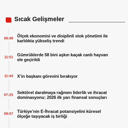
Sıcak Gelişmeler
Ölçek ekonomisi ve disiplinli stok yönetimi ile
06:49
karlılıkta yükseliş trendi
Gümrüklerde 58 bini aşkın kaçak canlı hayvan
11:51
ele geçirildi
X’in başkanı görevini bırakıyor
11:44
Sektörel daralmaya rağmen liderlik ve ihracat
07:25
dominasyonu: 2026 ilk yarı finansal sonuçları
Türkiye’nin E-İhracat potansiyelini küresel
09:07
ölçeğe taşıyacak iş birliği