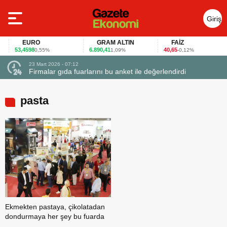
Giriş
Yap
EURO
GRAM ALTIN
FAİZ
53,4598
6.890,41
40,65
0,55%
1,09%
-0,12%
23 Mart 2026 - 07:12
uçtu
Firmalar gıda fuarlarını bu anket ile değerlendirdi
pasta
Ekmekten pastaya, çikolatadan
dondurmaya her şey bu fuarda