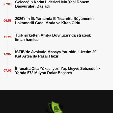
Geleceğin Kadın Liderleri İçin Yeni Dönem
07:09
Başvuruları Başladı
2026’nın İlk Yarısında E-Ticarette Büyümenin
06:58
Lokomotifi Gıda, Moda ve Kitap Oldu
Türk şirketten Afrika Boynuzu’nda stratejik
11:20
liman hamlesi
İSTİB’de Avokado Masaya Yatırıldı: “Üretim 20
12:07
Kat Artsa da Pazar Hazır”
İhracatta Çıta Yükseliyor: Yaş Meyve Sebzede İlk
07:06
Yarıda 572 Milyon Dolar Başarısı