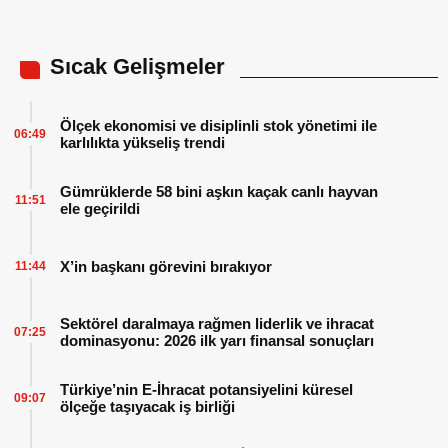
Sıcak Gelişmeler
Ölçek ekonomisi ve disiplinli stok yönetimi ile
06:49
karlılıkta yükseliş trendi
Gümrüklerde 58 bini aşkın kaçak canlı hayvan
11:51
ele geçirildi
X’in başkanı görevini bırakıyor
11:44
Sektörel daralmaya rağmen liderlik ve ihracat
07:25
dominasyonu: 2026 ilk yarı finansal sonuçları
Türkiye’nin E-İhracat potansiyelini küresel
09:07
ölçeğe taşıyacak iş birliği