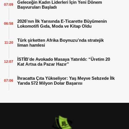
Geleceğin Kadın Liderleri İçin Yeni Dönem
07:09
Başvuruları Başladı
2026’nın İlk Yarısında E-Ticarette Büyümenin
06:58
Lokomotifi Gıda, Moda ve Kitap Oldu
Türk şirketten Afrika Boynuzu’nda stratejik
11:20
liman hamlesi
İSTİB’de Avokado Masaya Yatırıldı: “Üretim 20
12:07
Kat Artsa da Pazar Hazır”
İhracatta Çıta Yükseliyor: Yaş Meyve Sebzede İlk
07:06
Yarıda 572 Milyon Dolar Başarısı