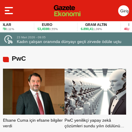
Giriş
Yap
LAR
EURO
GRAM ALTIN
FAİZ
8
53,4598
6.890,41
40,65
0,11%
0,55%
1,09%
-0
23 Mart 2026 - 09:05
Kadın çalışan oranında dünyayı geçti zirvede ödüle uçtu
PwC
Efsane Cuma için efsane bilgiler
PwC yenilikçi yapay zekâ
verdi
çözümleri sundu yılın ödülünü
aldı