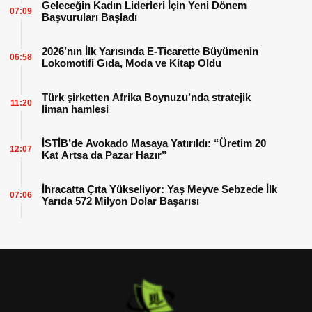
Geleceğin Kadın Liderleri İçin Yeni Dönem
07:09
Başvuruları Başladı
2026’nın İlk Yarısında E-Ticarette Büyümenin
06:58
Lokomotifi Gıda, Moda ve Kitap Oldu
Türk şirketten Afrika Boynuzu’nda stratejik
11:20
liman hamlesi
İSTİB’de Avokado Masaya Yatırıldı: “Üretim 20
12:07
Kat Artsa da Pazar Hazır”
İhracatta Çıta Yükseliyor: Yaş Meyve Sebzede İlk
07:06
Yarıda 572 Milyon Dolar Başarısı