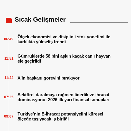
Sıcak Gelişmeler
Ölçek ekonomisi ve disiplinli stok yönetimi ile
06:49
karlılıkta yükseliş trendi
Gümrüklerde 58 bini aşkın kaçak canlı hayvan
11:51
ele geçirildi
X’in başkanı görevini bırakıyor
11:44
Sektörel daralmaya rağmen liderlik ve ihracat
07:25
dominasyonu: 2026 ilk yarı finansal sonuçları
Türkiye’nin E-İhracat potansiyelini küresel
09:07
ölçeğe taşıyacak iş birliği