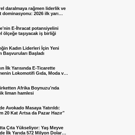
el daralmaya rağmen liderlik ve
t dominasyonu: 2026 ilk yarı
al sonuçları
e’nin E-İhracat potansiyelini
l ölçeğe taşıyacak iş birliği
ğin Kadın Liderleri İçin Yeni
 Başvuruları Başladı
ın İlk Yarısında E-Ticarette
enin Lokomotifi Gıda, Moda ve
 Oldu
irketten Afrika Boynuzu’nda
jik liman hamlesi
de Avokado Masaya Yatırıldı:
m 20 Kat Artsa da Pazar Hazır”
tta Çıta Yükseliyor: Yaş Meyve
e İlk Yarıda 572 Milyon Dolar