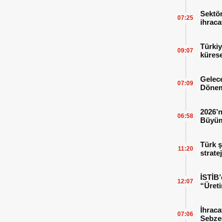
Sektör
07:25
ihraca
finans
Türkiy
09:07
kürese
Gelece
07:09
Dönem
2026’n
06:58
Büyüm
Kitap
Türk ş
11:20
strate
İSTİB’
12:07
“Üreti
İhraca
07:06
Sebzed