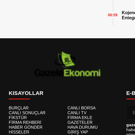
Başarı
Kojen
06:59
Enteg
Enerji
KISAYOLLAR
E-
BURÇLAR
CANLI BORSA
CANLI SONUÇLAR
CANLI TV
FİKSTÜR
FİRMA EKLE
FİRMA REHBERİ
GAZETELER
gaz
HABER GÖNDER
HAVA DURUMU
habe
HİSSELER
GİRİŞ YAP
gönd