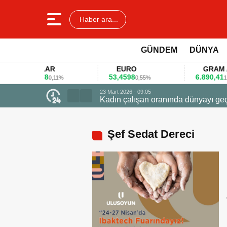
Haber ara...
GÜNDEM
DÜNYA
DOLAR
EURO
GRAM ALTIN
45,3578
53,4598
6.890,41
0,11%
0,55%
1,09%
23 Mart 2026 - 07:12
Firmalar gıda fu
Şef Sedat Dereci