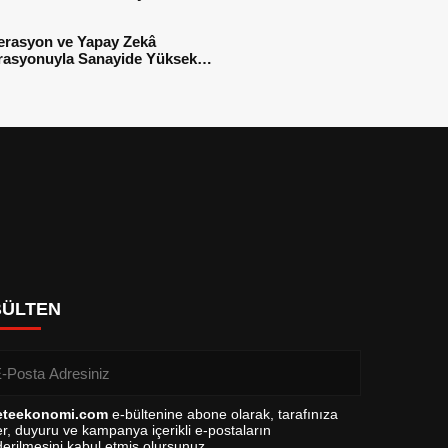
sı
erasyon ve Yapay Zekâ
rasyonuyla Sanayide Yüksek
 Verimliliği
BÜLTEN
eteekonomi.com
e-bültenine abone olarak, tarafınıza
r, duyuru ve kampanya içerikli e-postaların
erilmesini kabul etmiş olursunuz.