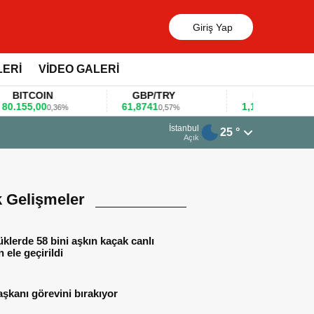
Giriş Yap
LERİ
VİDEO GALERİ
TCOIN
GBP/TRY
EUR/USD
5,00
61,8741
1,1781
0,36%
0,57%
0,47%
13 Mart 2026 - 06:55
İstanbul
25 °
Huawei KOBİ’ler için 
Açık
k Gelişmeler
lerde 58 bini aşkın kaçak canlı
 ele geçirildi
aşkanı görevini bırakıyor