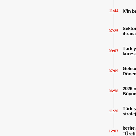
X’in b
11:44
Sektör
07:25
ihraca
finans
Türkiy
09:07
kürese
Gelece
07:09
Dönem
2026’n
06:58
Büyüm
Kitap
Türk ş
11:20
strate
İSTİB’
12:07
“Üreti