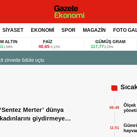
SİYASET
EKONOMİ
SPOR
MAGAZİN
FOTO GA
TIN
FAİZ
GÜMÜŞ GRAM
40,65
117,77
8
9%
-0,12%
3,23%
ti zirvede ödüle uçtu
Sıca
Ölçek 
06:49
‘Sentez Merter’ dünya
yöneti
kadınlarını giydirmeye
Gümrük
hazırlanıyor
11:51
hayvan