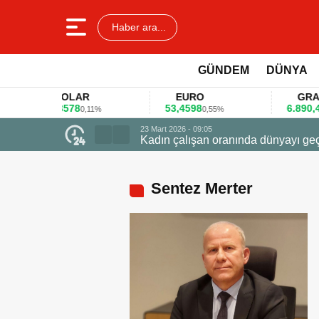
Haber ara...
GÜNDEM
DÜNYA
DOLAR
EURO
GRAM AL
45,3578
53,4598
6.890,41
0,11%
0,55%
1,0
23 Mart 2026 - 09:05
Kadın çalışan oranında dünyayı geç
Sentez Merter