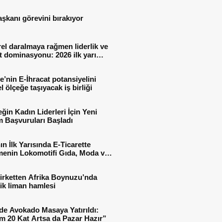
aşkanı görevini bırakıyor
el daralmaya rağmen liderlik ve
t dominasyonu: 2026 ilk yarı
al sonuçları
e’nin E-İhracat potansiyelini
l ölçeğe taşıyacak iş birliği
ğin Kadın Liderleri İçin Yeni
 Başvuruları Başladı
ın İlk Yarısında E-Ticarette
enin Lokomotifi Gıda, Moda ve
 Oldu
irketten Afrika Boynuzu’nda
jik liman hamlesi
de Avokado Masaya Yatırıldı:
m 20 Kat Artsa da Pazar Hazır”