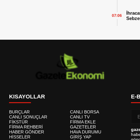
İhraca
07:06
Sebzed
Başarı
KISAYOLLAR
E-
BURÇLAR
CANLI BORSA
CANLI SONUÇLAR
CANLI TV
FİKSTÜR
FİRMA EKLE
FİRMA REHBERİ
GAZETELER
gaz
HABER GÖNDER
HAVA DURUMU
habe
HİSSELER
GİRİŞ YAP
gönd