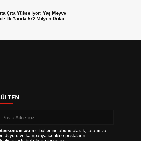
tta Çıta Yükseliyor: Yaş Meyve
e İlk Yarıda 572 Milyon Dolar
sı
BÜLTEN
eteekonomi.com
e-bültenine abone olarak, tarafınıza
r, duyuru ve kampanya içerikli e-postaların
erilmesini kabul etmiş olursunuz.