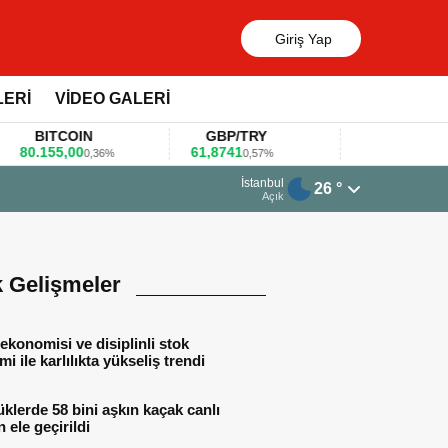
Giriş Yap
LERİ
VİDEO GALERİ
BITCOIN
GBP/TRY
EUR/USD
0.155,00
61,8741
1,1781
0,36%
0,57%
0,47%
23 Mart 2026 - 07:12
İstanbul
26 °
Firmalar gıda fuarlarını bu anket ile değe
Açık
k Gelişmeler
ekonomisi ve disiplinli stok
mi ile karlılıkta yükseliş trendi
lerde 58 bini aşkın kaçak canlı
 ele geçirildi