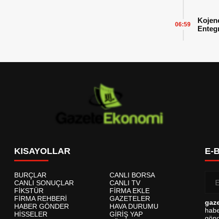
Başarı
Kojen
06:59
Enteg
Enerji
KISAYOLLAR
E-
BURÇLAR
CANLI BORSA
CANLI SONUÇLAR
CANLI TV
FİKSTÜR
FİRMA EKLE
FİRMA REHBERİ
GAZETELER
gaz
HABER GÖNDER
HAVA DURUMU
habe
HİSSELER
GİRİŞ YAP
gönd