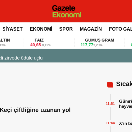
SİYASET
EKONOMİ
SPOR
MAGAZİN
FOTO GA
FAİZ
GÜMÜŞ GRAM
BI
40,65
117,77
80.15
-0,12%
3,23%
7:12
a fuarlarını bu anket ile değerlendirdi
Sıca
Gümrük
11:51
hayvan
Keçi çiftliğine uzanan yol
X’in b
11:44