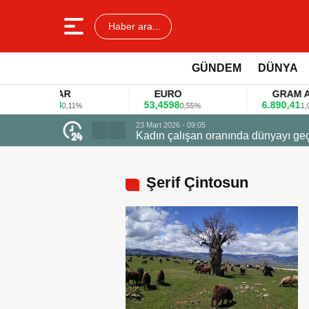
Haber ara...
GÜNDEM
DÜNYA
DOLAR
EURO
GRAM ALTIN
45,3578
53,4598
6.890,41
0,11%
0,55%
1,09%
23 Mart 2026 - 0
Firmalar gıd
Şerif Çintosun