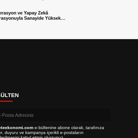
sı
erasyon ve Yapay Zekâ
rasyonuyla Sanayide Yüksek
 Verimliliği
BÜLTEN
eteekonomi.com
e-bültenine abone olarak, tarafınıza
r, duyuru ve kampanya içerikli e-postaların
erilmesini kabul etmiş olursunuz.