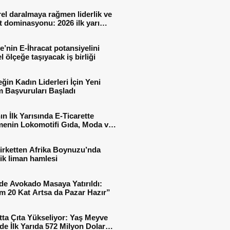
el daralmaya rağmen liderlik ve
t dominasyonu: 2026 ilk yarı
al sonuçları
e’nin E-İhracat potansiyelini
l ölçeğe taşıyacak iş birliği
ğin Kadın Liderleri İçin Yeni
 Başvuruları Başladı
ın İlk Yarısında E-Ticarette
enin Lokomotifi Gıda, Moda ve
 Oldu
irketten Afrika Boynuzu’nda
jik liman hamlesi
de Avokado Masaya Yatırıldı:
m 20 Kat Artsa da Pazar Hazır”
tta Çıta Yükseliyor: Yaş Meyve
e İlk Yarıda 572 Milyon Dolar