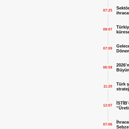
Sektör
07:25
ihraca
finans
Türkiy
09:07
kürese
Gelece
07:09
Dönem
2026’n
06:58
Büyüm
Kitap
Türk ş
11:20
strate
İSTİB’
12:07
“Üreti
İhraca
07:06
Sebzed