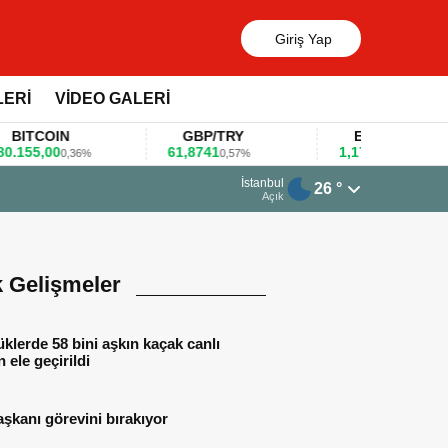
Giriş Yap
LERİ
VİDEO GALERİ
TCOIN
GBP/TRY
EUR/USD
5,00
61,8741
1,1781
0,36%
0,57%
0,47%
13 Mart 2026 - 06:55
İstanbul
26 °
Huawei KOBİ’ler 
Açık
k Gelişmeler
lerde 58 bini aşkın kaçak canlı
 ele geçirildi
aşkanı görevini bırakıyor