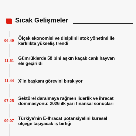
Sıcak Gelişmeler
Ölçek ekonomisi ve disiplinli stok yönetimi ile
06:49
karlılıkta yükseliş trendi
Gümrüklerde 58 bini aşkın kaçak canlı hayvan
11:51
ele geçirildi
X’in başkanı görevini bırakıyor
11:44
Sektörel daralmaya rağmen liderlik ve ihracat
07:25
dominasyonu: 2026 ilk yarı finansal sonuçları
Türkiye’nin E-İhracat potansiyelini küresel
09:07
ölçeğe taşıyacak iş birliği