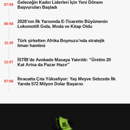
Geleceğin Kadın Liderleri İçin Yeni Dönem
07:09
Başvuruları Başladı
2026’nın İlk Yarısında E-Ticarette Büyümenin
06:58
Lokomotifi Gıda, Moda ve Kitap Oldu
Türk şirketten Afrika Boynuzu’nda stratejik
11:20
liman hamlesi
İSTİB’de Avokado Masaya Yatırıldı: “Üretim 20
12:07
Kat Artsa da Pazar Hazır”
İhracatta Çıta Yükseliyor: Yaş Meyve Sebzede İlk
07:06
Yarıda 572 Milyon Dolar Başarısı