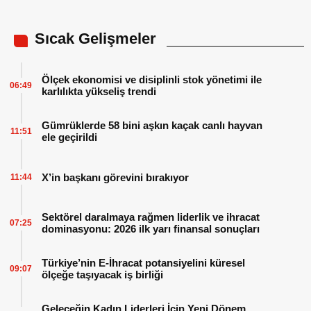
Sıcak Gelişmeler
Ölçek ekonomisi ve disiplinli stok yönetimi ile
06:49
karlılıkta yükseliş trendi
Gümrüklerde 58 bini aşkın kaçak canlı hayvan
11:51
ele geçirildi
X’in başkanı görevini bırakıyor
11:44
Sektörel daralmaya rağmen liderlik ve ihracat
07:25
dominasyonu: 2026 ilk yarı finansal sonuçları
Türkiye’nin E-İhracat potansiyelini küresel
09:07
ölçeğe taşıyacak iş birliği
Geleceğin Kadın Liderleri İçin Yeni Dönem