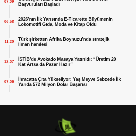
07:09
Başvuruları Başladı
2026’nın İlk Yarısında E-Ticarette Büyümenin
06:58
Lokomotifi Gıda, Moda ve Kitap Oldu
Türk şirketten Afrika Boynuzu’nda stratejik
11:20
liman hamlesi
İSTİB’de Avokado Masaya Yatırıldı: “Üretim 20
12:07
Kat Artsa da Pazar Hazır”
İhracatta Çıta Yükseliyor: Yaş Meyve Sebzede İlk
07:06
Yarıda 572 Milyon Dolar Başarısı