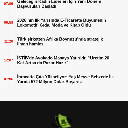
Geleceğin Kadın Liderleri İçin Yeni Dönem
07:09
Başvuruları Başladı
2026’nın İlk Yarısında E-Ticarette Büyümenin
06:58
Lokomotifi Gıda, Moda ve Kitap Oldu
Türk şirketten Afrika Boynuzu’nda stratejik
11:20
liman hamlesi
İSTİB’de Avokado Masaya Yatırıldı: “Üretim 20
12:07
Kat Artsa da Pazar Hazır”
İhracatta Çıta Yükseliyor: Yaş Meyve Sebzede İlk
07:06
Yarıda 572 Milyon Dolar Başarısı