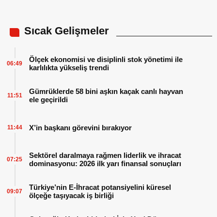
Sıcak Gelişmeler
Ölçek ekonomisi ve disiplinli stok yönetimi ile
06:49
karlılıkta yükseliş trendi
Gümrüklerde 58 bini aşkın kaçak canlı hayvan
11:51
ele geçirildi
X’in başkanı görevini bırakıyor
11:44
Sektörel daralmaya rağmen liderlik ve ihracat
07:25
dominasyonu: 2026 ilk yarı finansal sonuçları
Türkiye’nin E-İhracat potansiyelini küresel
09:07
ölçeğe taşıyacak iş birliği