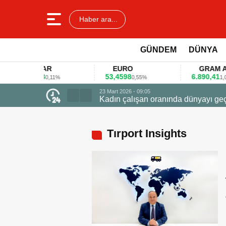
Haber ara...
GÜNDEM
DÜNYA
DOLAR
EURO
GRAM ALTIN
45,3578
53,4598
6.890,41
0,11%
0,55%
1,09%
23 Mart 2026 - 07:12
Firmalar gıda fu
Tırport Insights