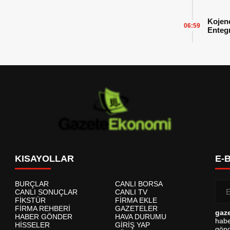
Başarı
Kojen
06:59
Enteg
Enerji
KISAYOLLAR
E-
BURÇLAR
CANLI BORSA
CANLI SONUÇLAR
CANLI TV
FİKSTÜR
FİRMA EKLE
FİRMA REHBERİ
GAZETELER
gaz
HABER GÖNDER
HAVA DURUMU
habe
HİSSELER
GİRİŞ YAP
gönd