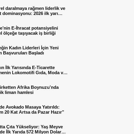
el daralmaya rağmen liderlik ve
t dominasyonu: 2026 ilk yarı
al sonuçları
e’nin E-İhracat potansiyelini
l ölçeğe taşıyacak iş birliği
ğin Kadın Liderleri İçin Yeni
 Başvuruları Başladı
ın İlk Yarısında E-Ticarette
enin Lokomotifi Gıda, Moda ve
 Oldu
irketten Afrika Boynuzu’nda
jik liman hamlesi
de Avokado Masaya Yatırıldı:
m 20 Kat Artsa da Pazar Hazır”
tta Çıta Yükseliyor: Yaş Meyve
e İlk Yarıda 572 Milyon Dolar