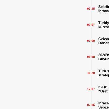
Sektör
07:25
ihraca
finans
Türkiy
09:07
kürese
Gelece
07:09
Dönem
2026’n
06:58
Büyüm
Kitap
Türk ş
11:20
strate
İSTİB’
12:07
“Üreti
İhraca
07:06
Sebzed