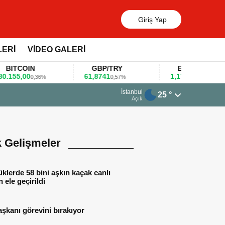
Giriş Yap
LERİ
VİDEO GALERİ
TCOIN
GBP/TRY
EUR/USD
5,00
61,8741
1,1781
0,36%
0,57%
0,47%
13 Mart 2026 - 06:55
İstanbul
25 °
Huawei KOBİ’ler için 
Açık
k Gelişmeler
lerde 58 bini aşkın kaçak canlı
 ele geçirildi
aşkanı görevini bırakıyor