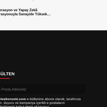
sı
erasyon ve Yapay Zekâ
rasyonuyla Sanayide Yüksek
 Verimliliği
BÜLTEN
eteekonomi.com
e-bültenine abone olarak, tarafınıza
r, duyuru ve kampanya içerikli e-postaların
erilmesini kabul etmiş olursunuz.