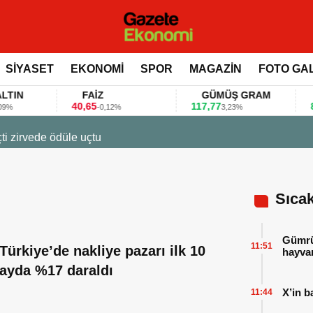
SİYASET
EKONOMİ
SPOR
MAGAZİN
FOTO GA
FAİZ
GÜMÜŞ GRAM
BI
40,65
117,77
80.15
-0,12%
3,23%
arlarını bu anket ile değerlendirdi
Sıca
Gümrük
11:51
Türkiye’de nakliye pazarı ilk 10
hayvan
ayda %17 daraldı
X’in b
11:44