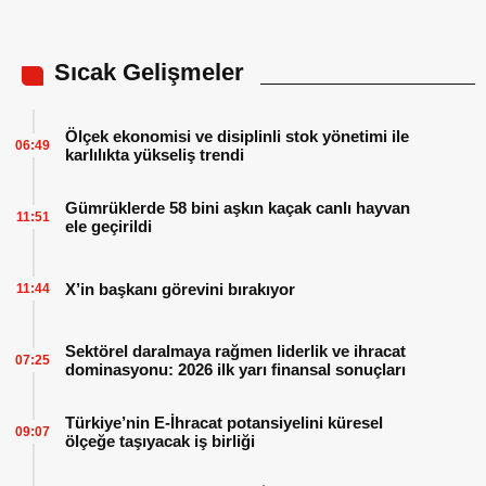
Sıcak Gelişmeler
Ölçek ekonomisi ve disiplinli stok yönetimi ile
06:49
karlılıkta yükseliş trendi
Gümrüklerde 58 bini aşkın kaçak canlı hayvan
11:51
ele geçirildi
X’in başkanı görevini bırakıyor
11:44
Sektörel daralmaya rağmen liderlik ve ihracat
07:25
dominasyonu: 2026 ilk yarı finansal sonuçları
Türkiye’nin E-İhracat potansiyelini küresel
09:07
ölçeğe taşıyacak iş birliği