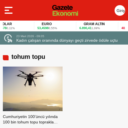
Giriş
Yap
OLAR
EURO
GRAM ALTIN
FAİ
78
53,4598
6.890,41
40,65
0,11%
0,55%
1,09%
-
23 Mart 2026 - 09:05
Kadın çalışan oranında dünyayı geçti zirvede ödüle uçtu
tohum topu
Cumhuriyetin 100’üncü yılında
100 bin tohum topu toprakla
buluşuyor