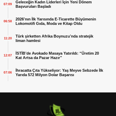
Geleceğin Kadın Liderleri İçin Yeni Dönem
07:09
Başvuruları Başladı
2026’nın İlk Yarısında E-Ticarette Büyümenin
06:58
Lokomotifi Gıda, Moda ve Kitap Oldu
Türk şirketten Afrika Boynuzu’nda stratejik
11:20
liman hamlesi
İSTİB’de Avokado Masaya Yatırıldı: “Üretim 20
12:07
Kat Artsa da Pazar Hazır”
İhracatta Çıta Yükseliyor: Yaş Meyve Sebzede İlk
07:06
Yarıda 572 Milyon Dolar Başarısı