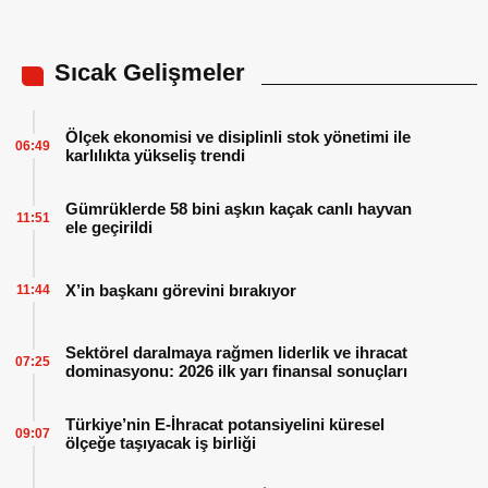
Sıcak Gelişmeler
Ölçek ekonomisi ve disiplinli stok yönetimi ile
06:49
karlılıkta yükseliş trendi
Gümrüklerde 58 bini aşkın kaçak canlı hayvan
11:51
ele geçirildi
X’in başkanı görevini bırakıyor
11:44
Sektörel daralmaya rağmen liderlik ve ihracat
07:25
dominasyonu: 2026 ilk yarı finansal sonuçları
Türkiye’nin E-İhracat potansiyelini küresel
09:07
ölçeğe taşıyacak iş birliği