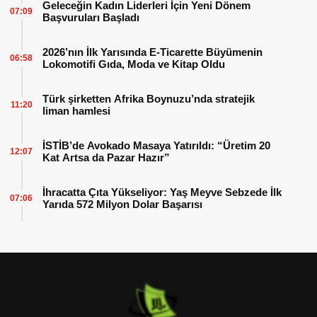
Geleceğin Kadın Liderleri İçin Yeni Dönem
07:09
Başvuruları Başladı
2026’nın İlk Yarısında E-Ticarette Büyümenin
06:58
Lokomotifi Gıda, Moda ve Kitap Oldu
Türk şirketten Afrika Boynuzu’nda stratejik
11:20
liman hamlesi
İSTİB’de Avokado Masaya Yatırıldı: “Üretim 20
12:07
Kat Artsa da Pazar Hazır”
İhracatta Çıta Yükseliyor: Yaş Meyve Sebzede İlk
07:06
Yarıda 572 Milyon Dolar Başarısı