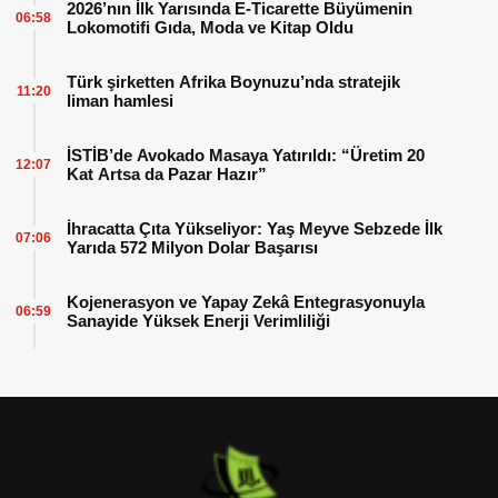
2026’nın İlk Yarısında E-Ticarette Büyümenin
06:58
Lokomotifi Gıda, Moda ve Kitap Oldu
Türk şirketten Afrika Boynuzu’nda stratejik
11:20
liman hamlesi
İSTİB’de Avokado Masaya Yatırıldı: “Üretim 20
12:07
Kat Artsa da Pazar Hazır”
İhracatta Çıta Yükseliyor: Yaş Meyve Sebzede İlk
07:06
Yarıda 572 Milyon Dolar Başarısı
Kojenerasyon ve Yapay Zekâ Entegrasyonuyla
06:59
Sanayide Yüksek Enerji Verimliliği