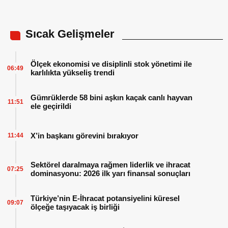
Sıcak Gelişmeler
Ölçek ekonomisi ve disiplinli stok yönetimi ile
06:49
karlılıkta yükseliş trendi
Gümrüklerde 58 bini aşkın kaçak canlı hayvan
11:51
ele geçirildi
X’in başkanı görevini bırakıyor
11:44
Sektörel daralmaya rağmen liderlik ve ihracat
07:25
dominasyonu: 2026 ilk yarı finansal sonuçları
Türkiye’nin E-İhracat potansiyelini küresel
09:07
ölçeğe taşıyacak iş birliği