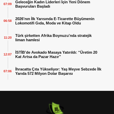
Geleceğin Kadın Liderleri İçin Yeni Dönem
07:09
Başvuruları Başladı
2026’nın İlk Yarısında E-Ticarette Büyümenin
06:58
Lokomotifi Gıda, Moda ve Kitap Oldu
Türk şirketten Afrika Boynuzu’nda stratejik
11:20
liman hamlesi
İSTİB’de Avokado Masaya Yatırıldı: “Üretim 20
12:07
Kat Artsa da Pazar Hazır”
İhracatta Çıta Yükseliyor: Yaş Meyve Sebzede İlk
07:06
Yarıda 572 Milyon Dolar Başarısı