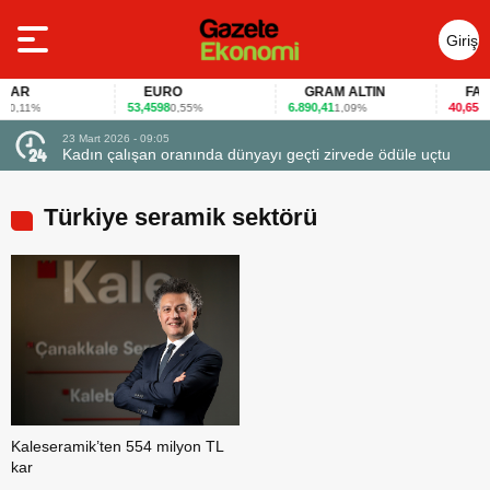
Giriş
Yap
AR
EURO
GRAM ALTIN
FAİZ
53,4598
6.890,41
40,65
0,11%
0,55%
1,09%
-0,1
23 Mart 2026 - 09:05
23 Mart 20
Kadın çalışan oranında dünyayı geçti zirvede ödüle uçtu
Firmalar
Türkiye seramik sektörü
Kaleseramik’ten 554 milyon TL
kar