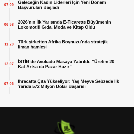
Geleceğin Kadın Liderleri İçin Yeni Dönem
07:09
Başvuruları Başladı
2026’nın İlk Yarısında E-Ticarette Büyümenin
06:58
Lokomotifi Gıda, Moda ve Kitap Oldu
Türk şirketten Afrika Boynuzu’nda stratejik
11:20
liman hamlesi
İSTİB’de Avokado Masaya Yatırıldı: “Üretim 20
12:07
Kat Artsa da Pazar Hazır”
İhracatta Çıta Yükseliyor: Yaş Meyve Sebzede İlk
07:06
Yarıda 572 Milyon Dolar Başarısı