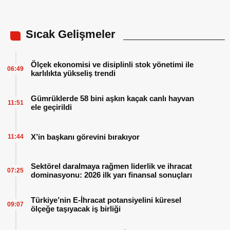
Sıcak Gelişmeler
Ölçek ekonomisi ve disiplinli stok yönetimi ile
06:49
karlılıkta yükseliş trendi
Gümrüklerde 58 bini aşkın kaçak canlı hayvan
11:51
ele geçirildi
X’in başkanı görevini bırakıyor
11:44
Sektörel daralmaya rağmen liderlik ve ihracat
07:25
dominasyonu: 2026 ilk yarı finansal sonuçları
Türkiye’nin E-İhracat potansiyelini küresel
09:07
ölçeğe taşıyacak iş birliği