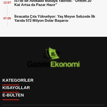
İSTİB’de Avokado Masaya Yatırıldı: “Üretim 20
12:07
Kat Artsa da Pazar Hazır”
İhracatta Çıta Yükseliyor: Yaş Meyve Sebzede İlk
07:06
Yarıda 572 Milyon Dolar Başarısı
KATEGORİLER
KISAYOLLAR
GÜNDEM
E-BÜLTEN
DÜNYA
BURÇLAR
SİYASET
CANLI BORSA
EKONOMİ