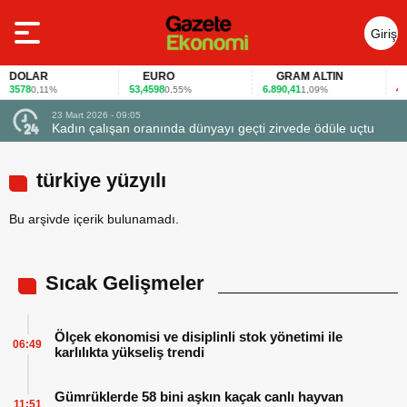
Giriş
Yap
DOLAR
EURO
GRAM ALTIN
F
,3578
53,4598
6.890,41
40,6
0,11%
0,55%
1,09%
23 Mart 2026 - 09:05
Kadın çalışan oranında dünyayı geçti zirvede ödüle uçtu
türkiye yüzyılı
Bu arşivde içerik bulunamadı.
Sıcak Gelişmeler
Ölçek ekonomisi ve disiplinli stok yönetimi ile
06:49
karlılıkta yükseliş trendi
Gümrüklerde 58 bini aşkın kaçak canlı hayvan
11:51