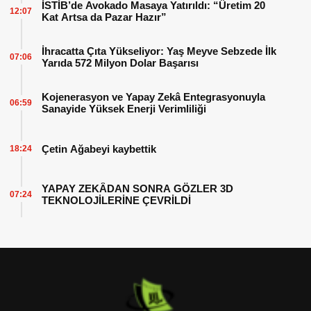
İSTİB’de Avokado Masaya Yatırıldı: “Üretim 20
12:07
Kat Artsa da Pazar Hazır”
İhracatta Çıta Yükseliyor: Yaş Meyve Sebzede İlk
07:06
Yarıda 572 Milyon Dolar Başarısı
Kojenerasyon ve Yapay Zekâ Entegrasyonuyla
06:59
Sanayide Yüksek Enerji Verimliliği
Çetin Ağabeyi kaybettik
18:24
YAPAY ZEKÂDAN SONRA GÖZLER 3D
07:24
TEKNOLOJİLERİNE ÇEVRİLDİ