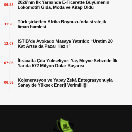
2026’nın İlk Yarısında E-Ticarette Büyümenin
06:58
Lokomotifi Gıda, Moda ve Kitap Oldu
Türk şirketten Afrika Boynuzu’nda stratejik
11:20
liman hamlesi
İSTİB’de Avokado Masaya Yatırıldı: “Üretim 20
12:07
Kat Artsa da Pazar Hazır”
İhracatta Çıta Yükseliyor: Yaş Meyve Sebzede İlk
07:06
Yarıda 572 Milyon Dolar Başarısı
Kojenerasyon ve Yapay Zekâ Entegrasyonuyla
06:59
Sanayide Yüksek Enerji Verimliliği