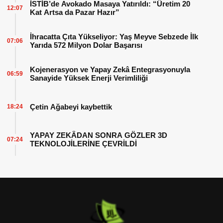
İSTİB’de Avokado Masaya Yatırıldı: “Üretim 20
12:07
Kat Artsa da Pazar Hazır”
İhracatta Çıta Yükseliyor: Yaş Meyve Sebzede İlk
07:06
Yarıda 572 Milyon Dolar Başarısı
Kojenerasyon ve Yapay Zekâ Entegrasyonuyla
06:59
Sanayide Yüksek Enerji Verimliliği
Çetin Ağabeyi kaybettik
18:24
YAPAY ZEKÂDAN SONRA GÖZLER 3D
07:24
TEKNOLOJİLERİNE ÇEVRİLDİ