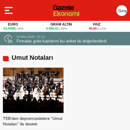
Giriş
Yap
EURO
GRAM ALTIN
FAİZ
53,4598
6.890,41
40,65
0,55%
1,09%
-0,12%
23 Mart 2026 - 07:12
uçtu
Firmalar gıda fuarlarını bu anket ile değerlendirdi
Umut Notaları
TEB’den depremzedelere “Umut
Notaları” ile destek