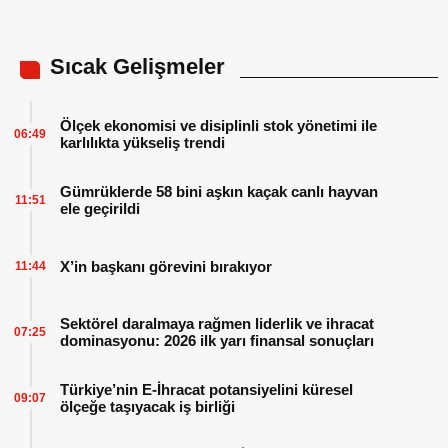
Sıcak Gelişmeler
Ölçek ekonomisi ve disiplinli stok yönetimi ile
06:49
karlılıkta yükseliş trendi
Gümrüklerde 58 bini aşkın kaçak canlı hayvan
11:51
ele geçirildi
X’in başkanı görevini bırakıyor
11:44
Sektörel daralmaya rağmen liderlik ve ihracat
07:25
dominasyonu: 2026 ilk yarı finansal sonuçları
Türkiye’nin E-İhracat potansiyelini küresel
09:07
ölçeğe taşıyacak iş birliği