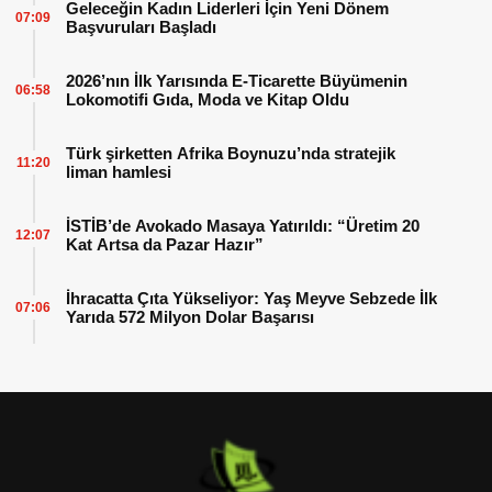
Geleceğin Kadın Liderleri İçin Yeni Dönem
07:09
Başvuruları Başladı
2026’nın İlk Yarısında E-Ticarette Büyümenin
06:58
Lokomotifi Gıda, Moda ve Kitap Oldu
Türk şirketten Afrika Boynuzu’nda stratejik
11:20
liman hamlesi
İSTİB’de Avokado Masaya Yatırıldı: “Üretim 20
12:07
Kat Artsa da Pazar Hazır”
İhracatta Çıta Yükseliyor: Yaş Meyve Sebzede İlk
07:06
Yarıda 572 Milyon Dolar Başarısı