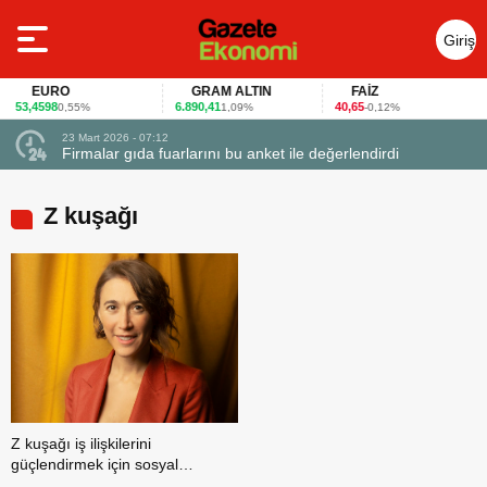
Giriş
Yap
EURO
GRAM ALTIN
FAİZ
53,4598
6.890,41
40,65
0,55%
1,09%
-0,12%
23 Mart 2026 - 07:12
uçtu
Firmalar gıda fuarlarını bu anket ile değerlendirdi
Z kuşağı
Z kuşağı iş ilişkilerini
güçlendirmek için sosyal
medyayı kullanıyor