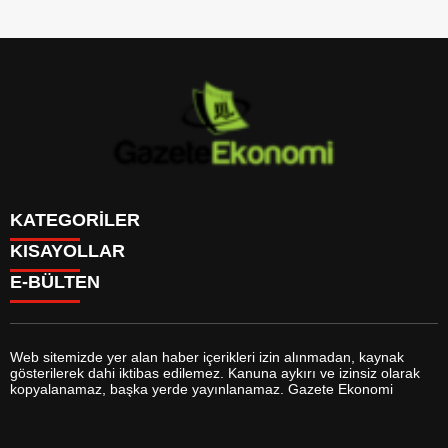
KATEGORİLER
KISAYOLLAR
GÜNDEM
E-BÜLTEN
DÜNYA
BURÇLAR
SİYASET
CANLI BORSA
EKONOMİ
CANLI SONUÇLAR
SPOR
CANLI TV
MAGAZİN
Web sitemizde yer alan haber içerikleri izin alınmadan, kaynak
FİKSTÜR
SAĞLIK
gösterilerek dahi iktibas edilemez. Kanuna aykırı ve izinsiz olarak
FİRMA EKLE
EĞİTİM
gazeteekonomi.com
e-bültenine abone olarak, tarafınıza haber,
kopyalanamaz, başka yerde yayınlanamaz. Gazete Ekonomi
FİRMA REHBERİ
YAŞAM
duyuru ve kampanya içerikli e-postaların gönderilmesini kabul etmiş
GAZETELER
TEKNOLOJİ
olursunuz.
HABER GÖNDER
KÜLTÜR SANAT
HAVA DURUMU
BİYOGRAFİLER