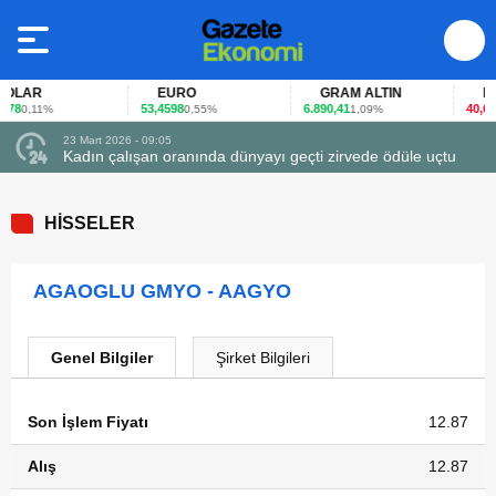
LAR
EURO
GRAM ALTIN
FAİ
78
53,4598
6.890,41
40,65
0,11%
0,55%
1,09%
-0
23 Mart 2026 - 09:05
Kadın çalışan oranında dünyayı geçti zirvede ödüle uçtu
HİSSELER
AGAOGLU GMYO - AAGYO
Genel Bilgiler
Şirket Bilgileri
Son İşlem Fiyatı
12.87
Alış
12.87