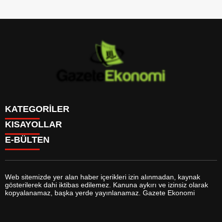
KATEGORİLER
KISAYOLLAR
GÜNDEM
E-BÜLTEN
DÜNYA
BURÇLAR
SİYASET
CANLI BORSA
EKONOMİ
CANLI SONUÇLAR
SPOR
CANLI TV
MAGAZİN
Web sitemizde yer alan haber içerikleri izin alınmadan, kaynak
FİKSTÜR
SAĞLIK
gösterilerek dahi iktibas edilemez. Kanuna aykırı ve izinsiz olarak
FİRMA EKLE
EĞİTİM
gazeteekonomi.com
e-bültenine abone olarak, tarafınıza haber,
kopyalanamaz, başka yerde yayınlanamaz. Gazete Ekonomi
FİRMA REHBERİ
YAŞAM
duyuru ve kampanya içerikli e-postaların gönderilmesini kabul etmiş
GAZETELER
TEKNOLOJİ
olursunuz.
HABER GÖNDER
KÜLTÜR SANAT
HAVA DURUMU
BİYOGRAFİLER