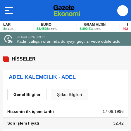
LAR
EURO
GRAM ALTIN
FAİZ
8
53,4598
6.890,41
40,65
0,11%
0,55%
1,09%
-0
23 Mart 2026 - 09:05
Kadın çalışan oranında dünyayı geçti zirvede ödüle uçtu
HİSSELER
ADEL KALEMCILIK - ADEL
Genel Bilgiler
Şirket Bilgileri
Hissenin ilk işlem tarihi
17.06.1996
Son İşlem Fiyatı
32.42