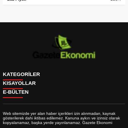
KATEGORİLER
KISAYOLLAR
GÜNDEM
E-BÜLTEN
DÜNYA
BURÇLAR
SİYASET
CANLI BORSA
EKONOMİ
CANLI SONUÇLAR
SPOR
CANLI TV
MAGAZİN
Web sitemizde yer alan haber içerikleri izin alınmadan, kaynak
FİKSTÜR
SAĞLIK
gösterilerek dahi iktibas edilemez. Kanuna aykırı ve izinsiz olarak
FİRMA EKLE
EĞİTİM
gazeteekonomi.com
e-bültenine abone olarak, tarafınıza haber,
kopyalanamaz, başka yerde yayınlanamaz. Gazete Ekonomi
FİRMA REHBERİ
YAŞAM
duyuru ve kampanya içerikli e-postaların gönderilmesini kabul etmiş