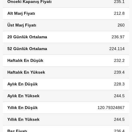
Önceki Kapanış Fiyatı
235.1
Alt Marj Fiyatı
212.8
Üst Marj Fiyatı
260
20 Günlük Ortalama
236.97
52 Günlük Ortalama
224.114
Haftalık En Düşük
232.2
Haftalık En Yüksek
239.4
Aylık En Düşük
228.3
Aylık En Yüksek
244.5
Yıllık En Düşük
120.79324867
Yıllık En Yüksek
244.5
Baz Fiyatı
236.4