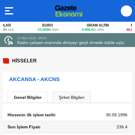
LAR
EURO
GRAM ALTIN
FAİZ
8
53,4598
6.890,41
40,65
0,11%
0,55%
1,09%
-0
23 Mart 2026 - 09:05
Kadın çalışan oranında dünyayı geçti zirvede ödüle uçtu
HİSSELER
AKCANSA - AKCNS
Genel Bilgiler
Şirket Bilgileri
Hissenin ilk işlem tarihi
30.09.1996
Son İşlem Fiyatı
236.4