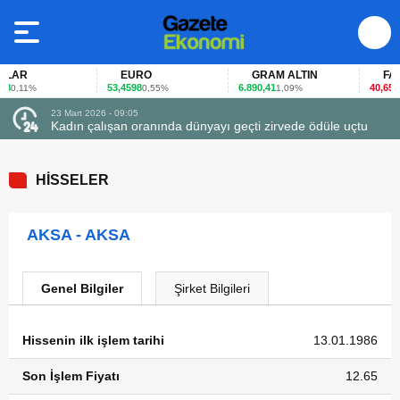
LAR
EURO
GRAM ALTIN
FAİZ
53,4598
6.890,41
40,65
0,11%
0,55%
1,09%
-0,
23 Mart 2026 - 09:05
Kadın çalışan oranında dünyayı geçti zirvede ödüle uçtu
HİSSELER
AKSA - AKSA
Genel Bilgiler
Şirket Bilgileri
Hissenin ilk işlem tarihi
13.01.1986
Son İşlem Fiyatı
12.65