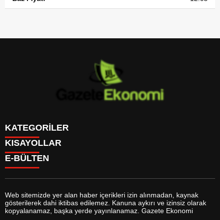
KATEGORİLER
KISAYOLLAR
GÜNDEM
E-BÜLTEN
DÜNYA
BURÇLAR
SİYASET
CANLI BORSA
EKONOMİ
CANLI SONUÇLAR
SPOR
CANLI TV
MAGAZİN
Web sitemizde yer alan haber içerikleri izin alınmadan, kaynak
FİKSTÜR
SAĞLIK
gösterilerek dahi iktibas edilemez. Kanuna aykırı ve izinsiz olarak
FİRMA EKLE
EĞİTİM
gazeteekonomi.com
e-bültenine abone olarak, tarafınıza haber,
kopyalanamaz, başka yerde yayınlanamaz. Gazete Ekonomi
FİRMA REHBERİ
YAŞAM
duyuru ve kampanya içerikli e-postaların gönderilmesini kabul etmiş