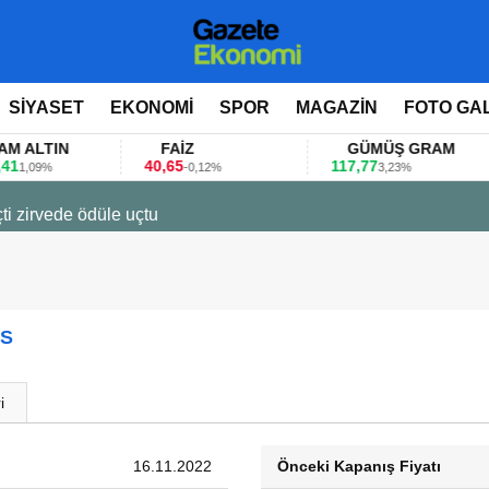
SİYASET
EKONOMİ
SPOR
MAGAZİN
FOTO GA
LTIN
FAİZ
GÜMÜŞ GRAM
40,65
117,77
8
09%
-0,12%
3,23%
ti zirvede ödüle uçtu
AS
i
16.11.2022
Önceki Kapanış Fiyatı