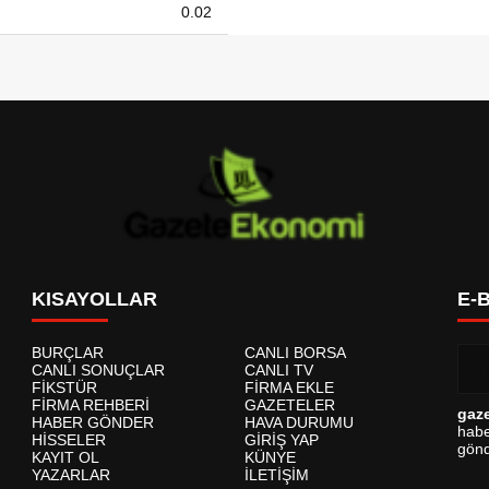
0.02
KISAYOLLAR
E-
BURÇLAR
CANLI BORSA
CANLI SONUÇLAR
CANLI TV
FİKSTÜR
FİRMA EKLE
FİRMA REHBERİ
GAZETELER
gaz
HABER GÖNDER
HAVA DURUMU
habe
HİSSELER
GİRİŞ YAP
gönd
KAYIT OL
KÜNYE
YAZARLAR
İLETİŞİM