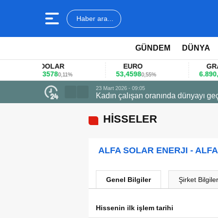
Haber ara...
GÜNDEM
DÜNYA
DOLAR
EURO
GRAM A
45,3578
53,4598
6.890,41
0,11%
0,55%
1,
23 Mart 2026 - 09:05
Kadın çalışan oranında dünyayı geç
HİSSELER
ALFA SOLAR ENERJI - ALF
Genel Bilgiler
Şirket Bilgiler
Hissenin ilk işlem tarihi