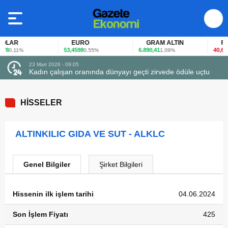
LAR
EURO
GRAM ALTIN
FAİZ
8
53,4598
6.890,41
40,65
0,11%
0,55%
1,09%
-0
23 Mart 2026 - 09:05
Kadın çalışan oranında dünyayı geçti zirvede ödüle uçtu
HİSSELER
ALTINKILIC GIDA VE SUT - ALKLC
Genel Bilgiler
Şirket Bilgileri
Hissenin ilk işlem tarihi
04.06.2024
Son İşlem Fiyatı
425