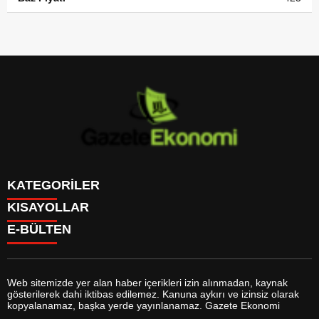
KATEGORİLER
KISAYOLLAR
GÜNDEM
E-BÜLTEN
DÜNYA
BURÇLAR
SİYASET
CANLI BORSA
EKONOMİ
CANLI SONUÇLAR
SPOR
CANLI TV
MAGAZİN
Web sitemizde yer alan haber içerikleri izin alınmadan, kaynak
FİKSTÜR
SAĞLIK
gösterilerek dahi iktibas edilemez. Kanuna aykırı ve izinsiz olarak
FİRMA EKLE
EĞİTİM
gazeteekonomi.com
e-bültenine abone olarak, tarafınıza haber,
kopyalanamaz, başka yerde yayınlanamaz. Gazete Ekonomi
FİRMA REHBERİ
YAŞAM
duyuru ve kampanya içerikli e-postaların gönderilmesini kabul etmiş