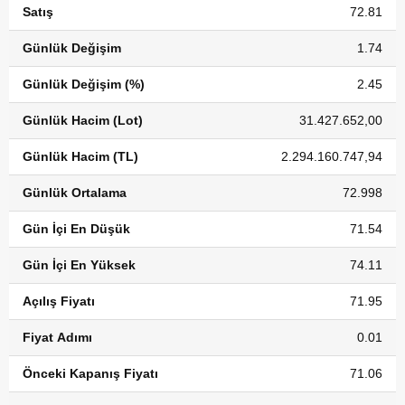
Satış
72.81
Günlük Değişim
1.74
Günlük Değişim (%)
2.45
Günlük Hacim (Lot)
31.427.652,00
Günlük Hacim (TL)
2.294.160.747,94
Günlük Ortalama
72.998
Gün İçi En Düşük
71.54
Gün İçi En Yüksek
74.11
Açılış Fiyatı
71.95
Fiyat Adımı
0.01
Önceki Kapanış Fiyatı
71.06