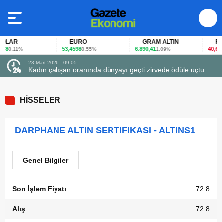
LAR
EURO
GRAM ALTIN
FAİZ
8
53,4598
6.890,41
40,65
0,11%
0,55%
1,09%
-0
23 Mart 2026 - 09:05
Kadın çalışan oranında dünyayı geçti zirvede ödüle uçtu
HİSSELER
DARPHANE ALTIN SERTIFIKASI - ALTINS1
Genel Bilgiler
Son İşlem Fiyatı
72.8
Alış
72.8