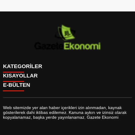
KATEGORİLER
KISAYOLLAR
GÜNDEM
E-BÜLTEN
DÜNYA
BURÇLAR
SİYASET
CANLI BORSA
EKONOMİ
CANLI SONUÇLAR
SPOR
CANLI TV
MAGAZİN
Web sitemizde yer alan haber içerikleri izin alınmadan, kaynak
FİKSTÜR
SAĞLIK
gösterilerek dahi iktibas edilemez. Kanuna aykırı ve izinsiz olarak
FİRMA EKLE
EĞİTİM
gazeteekonomi.com
e-bültenine abone olarak, tarafınıza haber,
kopyalanamaz, başka yerde yayınlanamaz. Gazete Ekonomi
FİRMA REHBERİ
YAŞAM
duyuru ve kampanya içerikli e-postaların gönderilmesini kabul etmiş
GAZETELER
TEKNOLOJİ
olursunuz.
HABER GÖNDER
KÜLTÜR SANAT
HAVA DURUMU
BİYOGRAFİLER