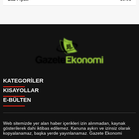
KATEGORİLER
KISAYOLLAR
GÜNDEM
E-BÜLTEN
DÜNYA
BURÇLAR
SİYASET
CANLI BORSA
EKONOMİ
CANLI SONUÇLAR
SPOR
CANLI TV
MAGAZİN
Web sitemizde yer alan haber içerikleri izin alınmadan, kaynak
FİKSTÜR
SAĞLIK
gösterilerek dahi iktibas edilemez. Kanuna aykırı ve izinsiz olarak
FİRMA EKLE
EĞİTİM
gazeteekonomi.com
e-bültenine abone olarak, tarafınıza haber,
kopyalanamaz, başka yerde yayınlanamaz. Gazete Ekonomi
FİRMA REHBERİ
YAŞAM
duyuru ve kampanya içerikli e-postaların gönderilmesini kabul etmiş