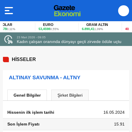
OLAR
EURO
GRAM ALTIN
FAİ
78
53,4598
6.890,41
40,65
0,11%
0,55%
1,09%
-
23 Mart 2026 - 09:05
Kadın çalışan oranında dünyayı geçti zirvede ödüle uçtu
HİSSELER
ALTINAY SAVUNMA - ALTNY
Genel Bilgiler
Şirket Bilgileri
Hissenin ilk işlem tarihi
16.05.2024
Son İşlem Fiyatı
15.91