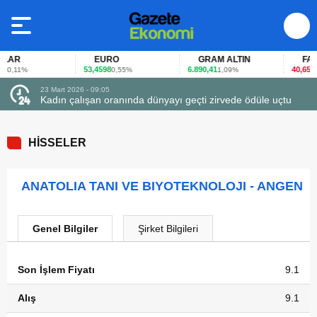
AR
EURO
GRAM ALTIN
FAİZ
53,4598
6.890,41
40,65
0,11%
0,55%
1,09%
-0,
23 Mart 2026 - 09:05
23
Kadın çalışan oranında dünyayı geçti zirvede ödüle uçtu
F
HİSSELER
ANATOLIA TANI VE BIYOTEKNOLOJI - ANGEN
Genel Bilgiler
Şirket Bilgileri
Son İşlem Fiyatı
9.1
Alış
9.1