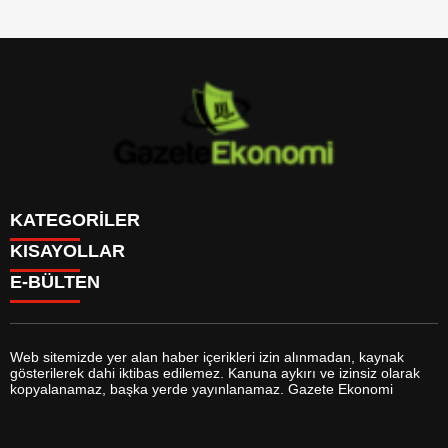
KATEGORİLER
KISAYOLLAR
GÜNDEM
E-BÜLTEN
DÜNYA
BURÇLAR
SİYASET
CANLI BORSA
EKONOMİ
CANLI SONUÇLAR
SPOR
CANLI TV
MAGAZİN
Web sitemizde yer alan haber içerikleri izin alınmadan, kaynak
FİKSTÜR
SAĞLIK
gösterilerek dahi iktibas edilemez. Kanuna aykırı ve izinsiz olarak
FİRMA EKLE
EĞİTİM
gazeteekonomi.com
e-bültenine abone olarak, tarafınıza haber,
kopyalanamaz, başka yerde yayınlanamaz. Gazete Ekonomi
FİRMA REHBERİ
YAŞAM
duyuru ve kampanya içerikli e-postaların gönderilmesini kabul etmiş
GAZETELER
TEKNOLOJİ
olursunuz.
HABER GÖNDER
KÜLTÜR SANAT
HAVA DURUMU
BİYOGRAFİLER