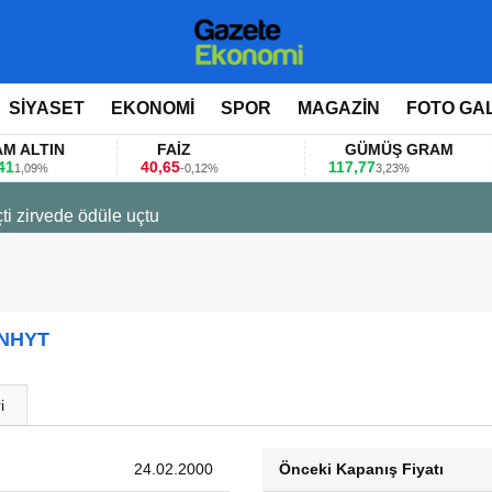
SİYASET
EKONOMİ
SPOR
MAGAZİN
FOTO GA
TIN
FAİZ
GÜMÜŞ GRAM
40,65
117,77
8
9%
-0,12%
3,23%
ti zirvede ödüle uçtu
ANHYT
i
24.02.2000
Önceki Kapanış Fiyatı