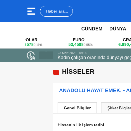
Haber ara...
GÜNDEM
DÜNYA
DOLAR
EURO
GRAM AL
45,3578
53,4598
6.890,41
0,11%
0,55%
1,0
23 Mart 2026 - 09:05
Kadın çalışan oranında dünyayı geç
HİSSELER
ANADOLU HAYAT EMEK. - 
Genel Bilgiler
Şirket Bilgiler
Hissenin ilk işlem tarihi