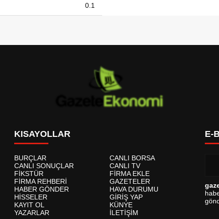
0.1
KISAYOLLAR
E-
BURÇLAR
CANLI BORSA
CANLI SONUÇLAR
CANLI TV
FİKSTÜR
FİRMA EKLE
FİRMA REHBERİ
GAZETELER
gaz
HABER GÖNDER
HAVA DURUMU
habe
HİSSELER
GİRİŞ YAP
gönd
KAYIT OL
KÜNYE
YAZARLAR
İLETİŞİM