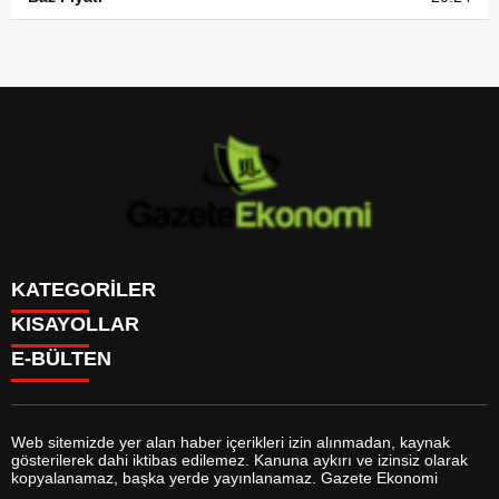
KATEGORİLER
KISAYOLLAR
GÜNDEM
E-BÜLTEN
DÜNYA
BURÇLAR
SİYASET
CANLI BORSA
EKONOMİ
CANLI SONUÇLAR
SPOR
CANLI TV
MAGAZİN
Web sitemizde yer alan haber içerikleri izin alınmadan, kaynak
FİKSTÜR
SAĞLIK
gösterilerek dahi iktibas edilemez. Kanuna aykırı ve izinsiz olarak
FİRMA EKLE
EĞİTİM
gazeteekonomi.com
e-bültenine abone olarak, tarafınıza haber,
kopyalanamaz, başka yerde yayınlanamaz. Gazete Ekonomi
FİRMA REHBERİ
YAŞAM
duyuru ve kampanya içerikli e-postaların gönderilmesini kabul etmiş