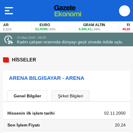
AR
EURO
GRAM ALTIN
FAİZ
53,4598
6.890,41
40,65
0,11%
0,55%
1,09%
-0,
23 Mart 2026 - 09:05
23
Kadın çalışan oranında dünyayı geçti zirvede ödüle uçtu
F
HİSSELER
ARENA BILGISAYAR - ARENA
Genel Bilgiler
Şirket Bilgileri
Hissenin ilk işlem tarihi
02.11.2000
Son İşlem Fiyatı
20.24