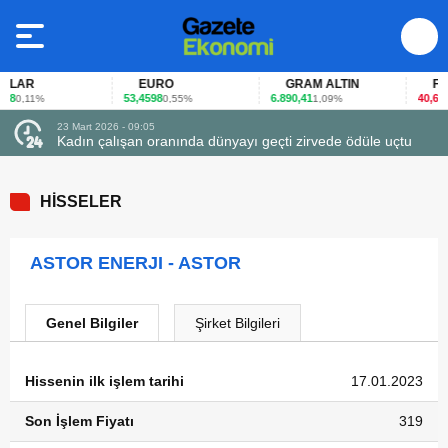
LAR
EURO
GRAM ALTIN
FAİZ
8
53,4598
6.890,41
40,65
0,11%
0,55%
1,09%
-0
23 Mart 2026 - 09:05
Kadın çalışan oranında dünyayı geçti zirvede ödüle uçtu
HİSSELER
ASTOR ENERJI - ASTOR
Genel Bilgiler
Şirket Bilgileri
Hissenin ilk işlem tarihi
17.01.2023
Son İşlem Fiyatı
319