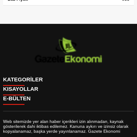
KATEGORİLER
KISAYOLLAR
GÜNDEM
E-BÜLTEN
DÜNYA
BURÇLAR
SİYASET
CANLI BORSA
EKONOMİ
CANLI SONUÇLAR
SPOR
CANLI TV
MAGAZİN
Web sitemizde yer alan haber içerikleri izin alınmadan, kaynak
FİKSTÜR
SAĞLIK
gösterilerek dahi iktibas edilemez. Kanuna aykırı ve izinsiz olarak
FİRMA EKLE
EĞİTİM
gazeteekonomi.com
e-bültenine abone olarak, tarafınıza haber,
kopyalanamaz, başka yerde yayınlanamaz. Gazete Ekonomi
FİRMA REHBERİ
YAŞAM
duyuru ve kampanya içerikli e-postaların gönderilmesini kabul etmiş