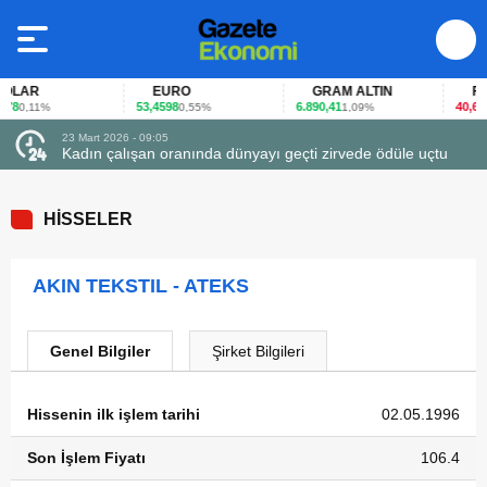
LAR
EURO
GRAM ALTIN
FAİZ
8
53,4598
6.890,41
40,65
0,11%
0,55%
1,09%
-0
23 Mart 2026 - 09:05
Kadın çalışan oranında dünyayı geçti zirvede ödüle uçtu
HİSSELER
AKIN TEKSTIL - ATEKS
Genel Bilgiler
Şirket Bilgileri
Hissenin ilk işlem tarihi
02.05.1996
Son İşlem Fiyatı
106.4