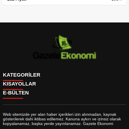
KATEGORİLER
KISAYOLLAR
GÜNDEM
E-BÜLTEN
DÜNYA
BURÇLAR
SİYASET
CANLI BORSA
EKONOMİ
CANLI SONUÇLAR
SPOR
CANLI TV
MAGAZİN
Web sitemizde yer alan haber içerikleri izin alınmadan, kaynak
FİKSTÜR
SAĞLIK
gösterilerek dahi iktibas edilemez. Kanuna aykırı ve izinsiz olarak
FİRMA EKLE
EĞİTİM
gazeteekonomi.com
e-bültenine abone olarak, tarafınıza haber,
kopyalanamaz, başka yerde yayınlanamaz. Gazete Ekonomi
FİRMA REHBERİ
YAŞAM
duyuru ve kampanya içerikli e-postaların gönderilmesini kabul etmiş