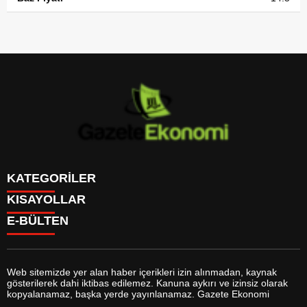
KATEGORİLER
KISAYOLLAR
GÜNDEM
E-BÜLTEN
DÜNYA
BURÇLAR
SİYASET
CANLI BORSA
EKONOMİ
CANLI SONUÇLAR
SPOR
CANLI TV
MAGAZİN
Web sitemizde yer alan haber içerikleri izin alınmadan, kaynak
FİKSTÜR
SAĞLIK
gösterilerek dahi iktibas edilemez. Kanuna aykırı ve izinsiz olarak
FİRMA EKLE
EĞİTİM
gazeteekonomi.com
e-bültenine abone olarak, tarafınıza haber,
kopyalanamaz, başka yerde yayınlanamaz. Gazete Ekonomi
FİRMA REHBERİ
YAŞAM
duyuru ve kampanya içerikli e-postaların gönderilmesini kabul etmiş