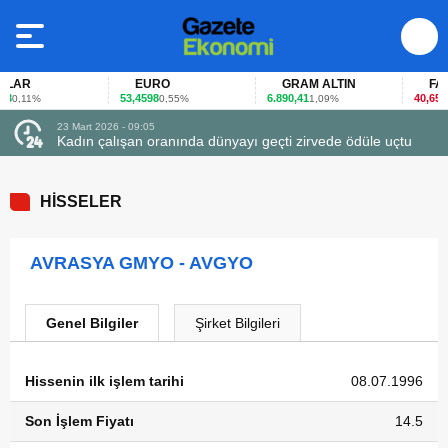
LAR
EURO
GRAM ALTIN
FAİZ
53,4598
6.890,41
40,65
0,11%
0,55%
1,09%
-0,
23 Mart 2026 - 09:05
Kadın çalışan oranında dünyayı geçti zirvede ödüle uçtu
HİSSELER
AVRASYA GMYO - AVGYO
Genel Bilgiler
Şirket Bilgileri
Hissenin ilk işlem tarihi
08.07.1996
Son İşlem Fiyatı
14.5