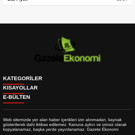
KATEGORİLER
KISAYOLLAR
GÜNDEM
E-BÜLTEN
DÜNYA
BURÇLAR
SİYASET
CANLI BORSA
EKONOMİ
CANLI SONUÇLAR
SPOR
CANLI TV
MAGAZİN
Web sitemizde yer alan haber içerikleri izin alınmadan, kaynak
FİKSTÜR
SAĞLIK
gösterilerek dahi iktibas edilemez. Kanuna aykırı ve izinsiz olarak
FİRMA EKLE
EĞİTİM
gazeteekonomi.com
e-bültenine abone olarak, tarafınıza haber,
kopyalanamaz, başka yerde yayınlanamaz. Gazete Ekonomi
FİRMA REHBERİ
YAŞAM
duyuru ve kampanya içerikli e-postaların gönderilmesini kabul etmiş