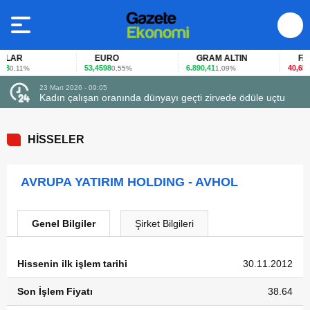
LAR
EURO
GRAM ALTIN
FAİZ
8
53,4598
6.890,41
40,65
0,11%
0,55%
1,09%
-0,
23 Mart 2026 - 09:05
Kadın çalışan oranında dünyayı geçti zirvede ödüle uçtu
HİSSELER
AVRUPA YATIRIM HOLDING - AVHOL
Genel Bilgiler
Şirket Bilgileri
Hissenin ilk işlem tarihi
30.11.2012
Son İşlem Fiyatı
38.64