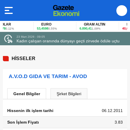
LAR
EURO
GRAM ALTIN
FAİ
78
53,4598
6.890,41
40,65
0,11%
0,55%
1,09%
-0
23 Mart 2026 - 09:05
Kadın çalışan oranında dünyayı geçti zirvede ödüle uçtu
HİSSELER
A.V.O.D GIDA VE TARIM - AVOD
Genel Bilgiler
Şirket Bilgileri
Hissenin ilk işlem tarihi
06.12.2011
Son İşlem Fiyatı
3.83