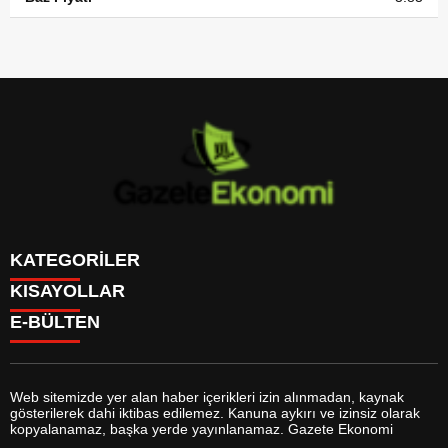
KATEGORİLER
KISAYOLLAR
GÜNDEM
E-BÜLTEN
DÜNYA
BURÇLAR
SİYASET
CANLI BORSA
EKONOMİ
CANLI SONUÇLAR
SPOR
CANLI TV
MAGAZİN
Web sitemizde yer alan haber içerikleri izin alınmadan, kaynak
FİKSTÜR
SAĞLIK
gösterilerek dahi iktibas edilemez. Kanuna aykırı ve izinsiz olarak
FİRMA EKLE
EĞİTİM
gazeteekonomi.com
e-bültenine abone olarak, tarafınıza haber,
kopyalanamaz, başka yerde yayınlanamaz. Gazete Ekonomi
FİRMA REHBERİ
YAŞAM
duyuru ve kampanya içerikli e-postaların gönderilmesini kabul etmiş