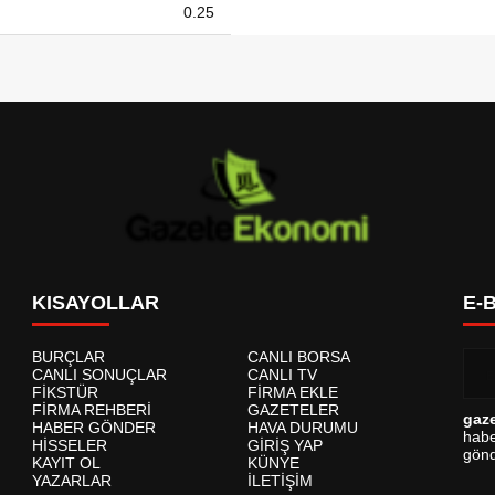
0.25
KISAYOLLAR
E-
BURÇLAR
CANLI BORSA
CANLI SONUÇLAR
CANLI TV
FİKSTÜR
FİRMA EKLE
FİRMA REHBERİ
GAZETELER
gaz
HABER GÖNDER
HAVA DURUMU
habe
HİSSELER
GİRİŞ YAP
gönd
KAYIT OL
KÜNYE
YAZARLAR
İLETİŞİM