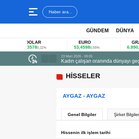
Haber ara...
GÜNDEM
DÜNYA
DOLAR
EURO
GRAM A
45,3578
53,4598
6.890,41
0,11%
0,55%
1,
23 Mart 2026 - 09:05
Kadın çalışan oranında dünyayı geç
HİSSELER
AYGAZ - AYGAZ
Genel Bilgiler
Şirket Bilgiler
Hissenin ilk işlem tarihi