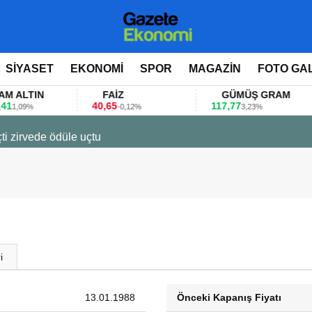
SİYASET
EKONOMİ
SPOR
MAGAZİN
FOTO GA
LTIN
FAİZ
GÜMÜŞ GRAM
40,65
117,77
8
09%
-0,12%
3,23%
ti zirvede ödüle uçtu
i
13.01.1988
Önceki Kapanış Fiyatı