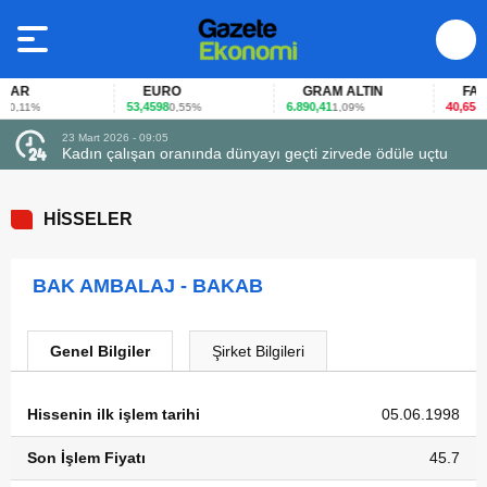
AR
EURO
GRAM ALTIN
FAİZ
53,4598
6.890,41
40,65
0,11%
0,55%
1,09%
-0,1
23 Mart 2026 - 09:05
Kadın çalışan oranında dünyayı geçti zirvede ödüle uçtu
HİSSELER
BAK AMBALAJ - BAKAB
Genel Bilgiler
Şirket Bilgileri
Hissenin ilk işlem tarihi
05.06.1998
Son İşlem Fiyatı
45.7