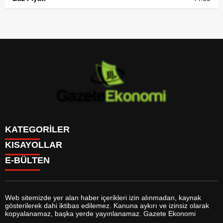
KATEGORİLER
KISAYOLLAR
GÜNDEM
E-BÜLTEN
DÜNYA
BURÇLAR
SİYASET
CANLI BORSA
EKONOMİ
CANLI SONUÇLAR
SPOR
CANLI TV
MAGAZİN
Web sitemizde yer alan haber içerikleri izin alınmadan, kaynak
FİKSTÜR
SAĞLIK
gösterilerek dahi iktibas edilemez. Kanuna aykırı ve izinsiz olarak
FİRMA EKLE
EĞİTİM
gazeteekonomi.com
e-bültenine abone olarak, tarafınıza haber,
kopyalanamaz, başka yerde yayınlanamaz. Gazete Ekonomi
FİRMA REHBERİ
YAŞAM
duyuru ve kampanya içerikli e-postaların gönderilmesini kabul etmiş