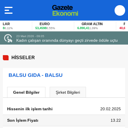
LAR
EURO
GRAM ALTIN
FAİZ
8
53,4598
6.890,41
40,65
0,11%
0,55%
1,09%
-0
23 Mart 2026 - 09:05
Kadın çalışan oranında dünyayı geçti zirvede ödüle uçtu
HİSSELER
BALSU GIDA - BALSU
Genel Bilgiler
Şirket Bilgileri
Hissenin ilk işlem tarihi
20.02.2025
Son İşlem Fiyatı
13.22