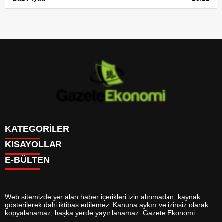
KATEGORİLER
KISAYOLLAR
GÜNDEM
E-BÜLTEN
DÜNYA
BURÇLAR
SİYASET
CANLI BORSA
EKONOMİ
CANLI SONUÇLAR
SPOR
CANLI TV
MAGAZİN
Web sitemizde yer alan haber içerikleri izin alınmadan, kaynak
FİKSTÜR
SAĞLIK
gösterilerek dahi iktibas edilemez. Kanuna aykırı ve izinsiz olarak
FİRMA EKLE
EĞİTİM
gazeteekonomi.com
e-bültenine abone olarak, tarafınıza haber,
kopyalanamaz, başka yerde yayınlanamaz. Gazete Ekonomi
FİRMA REHBERİ
YAŞAM
duyuru ve kampanya içerikli e-postaların gönderilmesini kabul etmiş