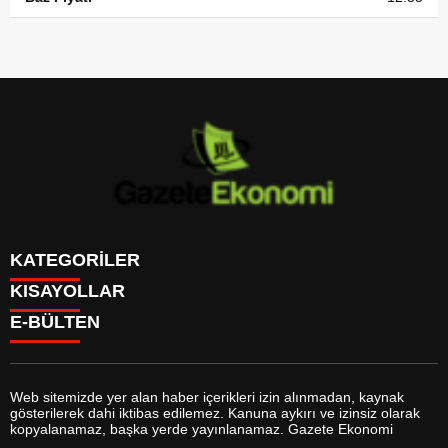
KATEGORİLER
KISAYOLLAR
GÜNDEM
E-BÜLTEN
DÜNYA
BURÇLAR
SİYASET
CANLI BORSA
EKONOMİ
CANLI SONUÇLAR
SPOR
CANLI TV
MAGAZİN
Web sitemizde yer alan haber içerikleri izin alınmadan, kaynak
FİKSTÜR
SAĞLIK
gösterilerek dahi iktibas edilemez. Kanuna aykırı ve izinsiz olarak
FİRMA EKLE
EĞİTİM
gazeteekonomi.com
e-bültenine abone olarak, tarafınıza haber,
kopyalanamaz, başka yerde yayınlanamaz. Gazete Ekonomi
FİRMA REHBERİ
YAŞAM
duyuru ve kampanya içerikli e-postaların gönderilmesini kabul etmiş