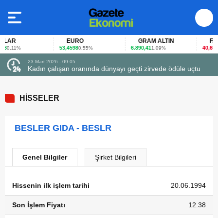
LAR
EURO
GRAM ALTIN
FAİZ
53,4598
6.890,41
40,65
0,11%
0,55%
1,09%
-0,
23 Mart 2026 - 09:05
Kadın çalışan oranında dünyayı geçti zirvede ödüle uçtu
HİSSELER
BESLER GIDA - BESLR
Genel Bilgiler
Şirket Bilgileri
Hissenin ilk işlem tarihi
20.06.1994
Son İşlem Fiyatı
12.38