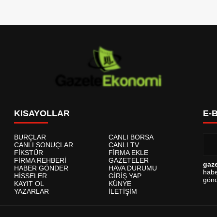
KISAYOLLAR
E-
BURÇLAR
CANLI BORSA
CANLI SONUÇLAR
CANLI TV
FİKSTÜR
FİRMA EKLE
FİRMA REHBERİ
GAZETELER
gaz
HABER GÖNDER
HAVA DURUMU
habe
HİSSELER
GİRİŞ YAP
gönd
KAYIT OL
KÜNYE
YAZARLAR
İLETİŞİM