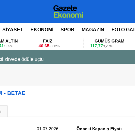
SİYASET
EKONOMİ
SPOR
MAGAZİN
FOTO GA
TIN
FAİZ
GÜMÜŞ GRAM
40,65
117,77
8
9%
-0,12%
3,23%
ti zirvede ödüle uçtu
I - BETAE
i
01.07.2026
Önceki Kapanış Fiyatı