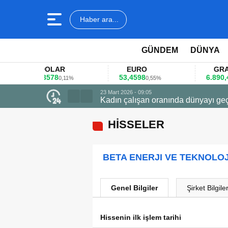
Haber ara...
GÜNDEM
DÜNYA
DOLAR
EURO
GRAM AL
45,3578
53,4598
6.890,41
0,11%
0,55%
1,0
23 Mart 2026 - 09:05
Kadın çalışan oranında dünyayı geç
HİSSELER
BETA ENERJI VE TEKNOLOJ
Genel Bilgiler
Şirket Bilgiler
Hissenin ilk işlem tarihi