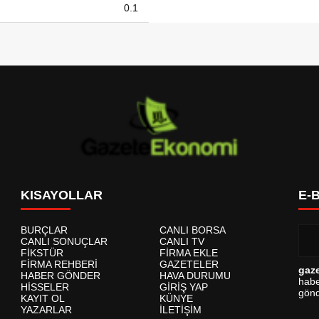
0.1
KISAYOLLAR
E-
BURÇLAR
CANLI BORSA
CANLI SONUÇLAR
CANLI TV
FİKSTÜR
FİRMA EKLE
FİRMA REHBERİ
GAZETELER
gaz
HABER GÖNDER
HAVA DURUMU
habe
HİSSELER
GİRİŞ YAP
gönd
KAYIT OL
KÜNYE
YAZARLAR
İLETİŞİM