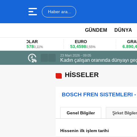
Haber ara...
GÜNDEM
DÜNYA
DOLAR
EURO
GRAM A
45,3578
53,4598
6.890,41
0,11%
0,55%
1,
23 Mart 2026 - 09:05
Kadın çalışan oranında dünyayı geç
HİSSELER
BOSCH FREN SISTEMLERI -
Genel Bilgiler
Şirket Bilgiler
Hissenin ilk işlem tarihi