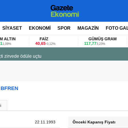
SİYASET
EKONOMİ
SPOR
MAGAZİN
FOTO GA
LTIN
FAİZ
GÜMÜŞ GRAM
40,65
117,77
8
09%
-0,12%
3,23%
ti zirvede ödüle uçtu
 BFREN
i
22.11.1993
Önceki Kapanış Fiyatı