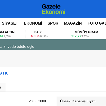
SİYASET
EKONOMİ
SPOR
MAGAZİN
FOTO GA
TIN
FAİZ
GÜMÜŞ GRAM
40,65
117,77
8
9%
-0,12%
3,23%
ti zirvede ödüle uçtu
IGTK
i
28.03.2000
Önceki Kapanış Fiyatı