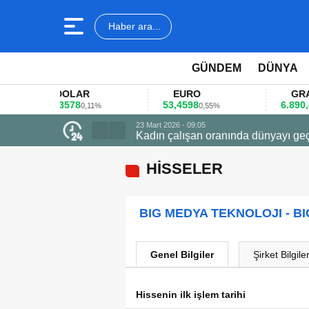
Haber ara...
GÜNDEM
DÜNYA
DOLAR
EURO
GRAM AL
45,3578
53,4598
6.890,41
0,11%
0,55%
1,0
23 Mart 2026 - 09:05
Kadın çalışan oranında dünyayı geç
HİSSELER
BIG MEDYA TEKNOLOJI - B
Genel Bilgiler
Şirket Bilgiler
Hissenin ilk işlem tarihi