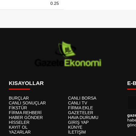
0.25
KISAYOLLAR
E-
BURÇLAR
CANLI BORSA
CANLI SONUÇLAR
CANLI TV
FİKSTÜR
FİRMA EKLE
FİRMA REHBERİ
GAZETELER
gaz
HABER GÖNDER
HAVA DURUMU
habe
HİSSELER
GİRİŞ YAP
gönd
KAYIT OL
KÜNYE
YAZARLAR
İLETİŞİM