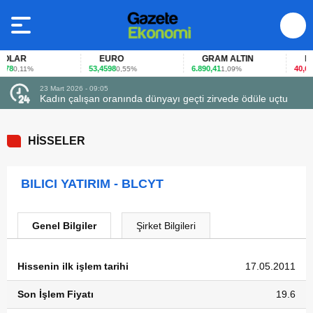
LAR
EURO
GRAM ALTIN
FAİ
78
53,4598
6.890,41
40,65
0,11%
0,55%
1,09%
-0
23 Mart 2026 - 09:05
Kadın çalışan oranında dünyayı geçti zirvede ödüle uçtu
HİSSELER
BILICI YATIRIM - BLCYT
Genel Bilgiler
Şirket Bilgileri
Hissenin ilk işlem tarihi
17.05.2011
Son İşlem Fiyatı
19.6