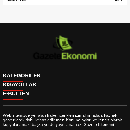
KATEGORİLER
KISAYOLLAR
GÜNDEM
E-BÜLTEN
DÜNYA
BURÇLAR
SİYASET
CANLI BORSA
EKONOMİ
CANLI SONUÇLAR
SPOR
CANLI TV
MAGAZİN
Web sitemizde yer alan haber içerikleri izin alınmadan, kaynak
FİKSTÜR
SAĞLIK
gösterilerek dahi iktibas edilemez. Kanuna aykırı ve izinsiz olarak
FİRMA EKLE
EĞİTİM
gazeteekonomi.com
e-bültenine abone olarak, tarafınıza haber,
kopyalanamaz, başka yerde yayınlanamaz. Gazete Ekonomi
FİRMA REHBERİ
YAŞAM
duyuru ve kampanya içerikli e-postaların gönderilmesini kabul etmiş