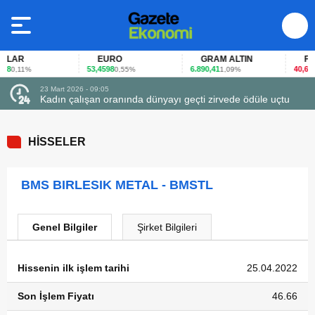
LAR
EURO
GRAM ALTIN
FAİZ
8
53,4598
6.890,41
40,65
0,11%
0,55%
1,09%
-0
23 Mart 2026 - 09:05
Kadın çalışan oranında dünyayı geçti zirvede ödüle uçtu
HİSSELER
BMS BIRLESIK METAL - BMSTL
Genel Bilgiler
Şirket Bilgileri
Hissenin ilk işlem tarihi
25.04.2022
Son İşlem Fiyatı
46.66