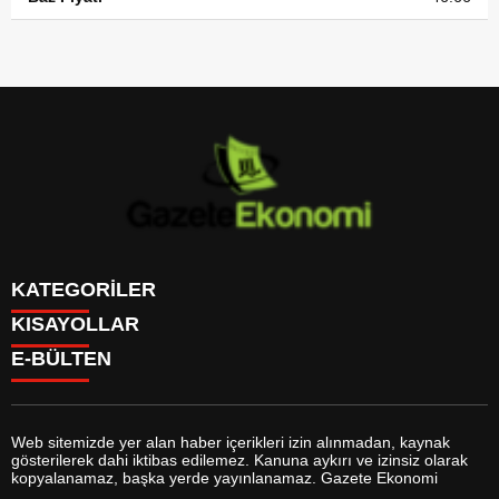
KATEGORİLER
KISAYOLLAR
GÜNDEM
E-BÜLTEN
DÜNYA
BURÇLAR
SİYASET
CANLI BORSA
EKONOMİ
CANLI SONUÇLAR
SPOR
CANLI TV
MAGAZİN
Web sitemizde yer alan haber içerikleri izin alınmadan, kaynak
FİKSTÜR
SAĞLIK
gösterilerek dahi iktibas edilemez. Kanuna aykırı ve izinsiz olarak
FİRMA EKLE
EĞİTİM
gazeteekonomi.com
e-bültenine abone olarak, tarafınıza haber,
kopyalanamaz, başka yerde yayınlanamaz. Gazete Ekonomi
FİRMA REHBERİ
YAŞAM
duyuru ve kampanya içerikli e-postaların gönderilmesini kabul etmiş