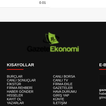
0.01
KISAYOLLAR
E-
BURÇLAR
CANLI BORSA
CANLI SONUÇLAR
CANLI TV
FİKSTÜR
FİRMA EKLE
FİRMA REHBERİ
GAZETELER
gaz
HABER GÖNDER
HAVA DURUMU
habe
HİSSELER
GİRİŞ YAP
gönd
KAYIT OL
KÜNYE
YAZARLAR
İLETİŞİM