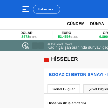
Haber ara...
GÜNDEM
DÜNYA
DOLAR
EURO
GRAM A
45,3578
53,4598
6.890,41
0,11%
0,55%
1,
23 Mart 2026 - 09:05
Kadın çalışan oranında dünyayı geç
HİSSELER
BOGAZICI BETON SANAYI -
Genel Bilgiler
Şirket Bilgiler
Hissenin ilk işlem tarihi