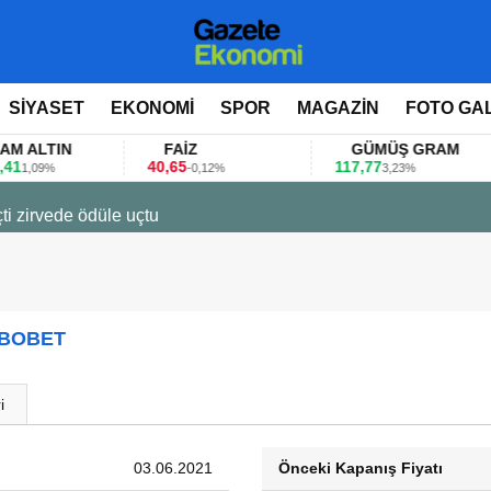
SİYASET
EKONOMİ
SPOR
MAGAZİN
FOTO GA
LTIN
FAİZ
GÜMÜŞ GRAM
40,65
117,77
8
09%
-0,12%
3,23%
ti zirvede ödüle uçtu
 BOBET
i
03.06.2021
Önceki Kapanış Fiyatı