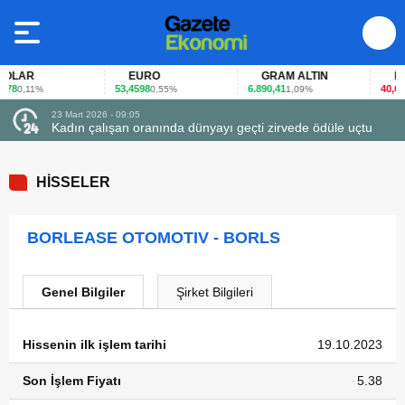
LAR
EURO
GRAM ALTIN
FAİ
78
53,4598
6.890,41
40,65
0,11%
0,55%
1,09%
-0
23 Mart 2026 - 09:05
Kadın çalışan oranında dünyayı geçti zirvede ödüle uçtu
HİSSELER
BORLEASE OTOMOTIV - BORLS
Genel Bilgiler
Şirket Bilgileri
Hissenin ilk işlem tarihi
19.10.2023
Son İşlem Fiyatı
5.38