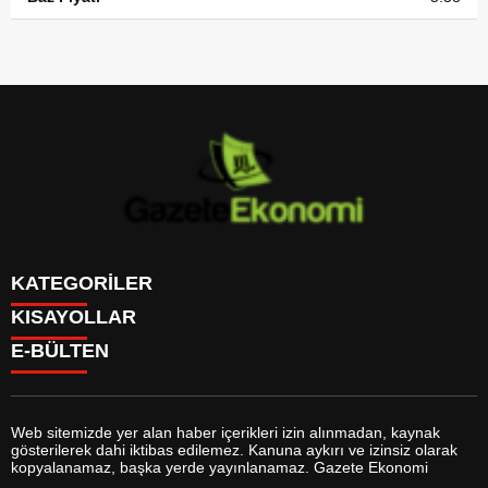
KATEGORİLER
KISAYOLLAR
GÜNDEM
E-BÜLTEN
DÜNYA
BURÇLAR
SİYASET
CANLI BORSA
EKONOMİ
CANLI SONUÇLAR
SPOR
CANLI TV
MAGAZİN
Web sitemizde yer alan haber içerikleri izin alınmadan, kaynak
FİKSTÜR
SAĞLIK
gösterilerek dahi iktibas edilemez. Kanuna aykırı ve izinsiz olarak
FİRMA EKLE
EĞİTİM
gazeteekonomi.com
e-bültenine abone olarak, tarafınıza haber,
kopyalanamaz, başka yerde yayınlanamaz. Gazete Ekonomi
FİRMA REHBERİ
YAŞAM
duyuru ve kampanya içerikli e-postaların gönderilmesini kabul etmiş