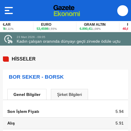
LAR
EURO
GRAM ALTIN
FAİZ
8
53,4598
6.890,41
40,65
0,11%
0,55%
1,09%
-0
23 Mart 2026 - 09:05
Kadın çalışan oranında dünyayı geçti zirvede ödüle uçtu
HİSSELER
BOR SEKER - BORSK
Genel Bilgiler
Şirket Bilgileri
Son İşlem Fiyatı
5.94
Alış
5.91