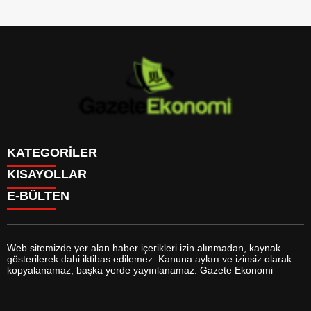
KATEGORİLER
KISAYOLLAR
GÜNDEM
E-BÜLTEN
DÜNYA
BURÇLAR
SİYASET
CANLI BORSA
EKONOMİ
CANLI SONUÇLAR
SPOR
CANLI TV
MAGAZİN
Web sitemizde yer alan haber içerikleri izin alınmadan, kaynak
FİKSTÜR
SAĞLIK
gösterilerek dahi iktibas edilemez. Kanuna aykırı ve izinsiz olarak
FİRMA EKLE
EĞİTİM
gazeteekonomi.com
e-bültenine abone olarak, tarafınıza haber,
kopyalanamaz, başka yerde yayınlanamaz. Gazete Ekonomi
FİRMA REHBERİ
YAŞAM
duyuru ve kampanya içerikli e-postaların gönderilmesini kabul etmiş
GAZETELER
TEKNOLOJİ
olursunuz.
HABER GÖNDER
KÜLTÜR SANAT
HAVA DURUMU
BİYOGRAFİLER