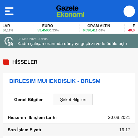
LAR
EURO
GRAM ALTIN
FAİZ
8
53,4598
6.890,41
40,65
0,11%
0,55%
1,09%
-0,
23 Mart 2026 - 09:05
Kadın çalışan oranında dünyayı geçti zirvede ödüle uçtu
HİSSELER
BIRLESIM MUHENDISLIK - BRLSM
Genel Bilgiler
Şirket Bilgileri
Hissenin ilk işlem tarihi
20.08.2021
Son İşlem Fiyatı
16.17