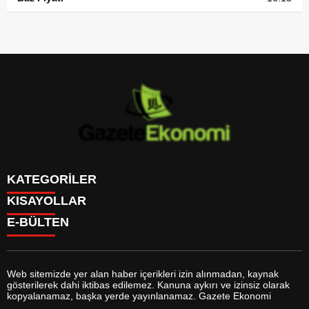
KATEGORİLER
KISAYOLLAR
GÜNDEM
E-BÜLTEN
DÜNYA
BURÇLAR
SİYASET
CANLI BORSA
EKONOMİ
CANLI SONUÇLAR
SPOR
CANLI TV
MAGAZİN
Web sitemizde yer alan haber içerikleri izin alınmadan, kaynak
FİKSTÜR
SAĞLIK
gösterilerek dahi iktibas edilemez. Kanuna aykırı ve izinsiz olarak
FİRMA EKLE
EĞİTİM
gazeteekonomi.com
e-bültenine abone olarak, tarafınıza haber,
kopyalanamaz, başka yerde yayınlanamaz. Gazete Ekonomi
FİRMA REHBERİ
YAŞAM
duyuru ve kampanya içerikli e-postaların gönderilmesini kabul etmiş